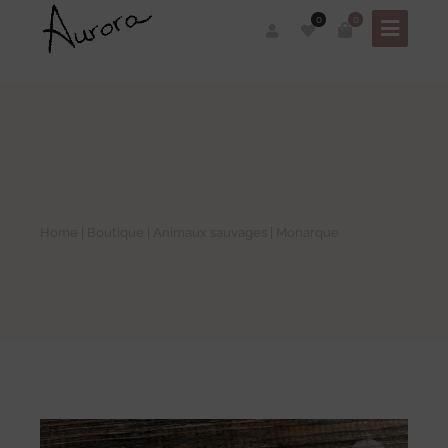
0
0
Home
|
Boutique
|
Animaux sauvages
| Monarque