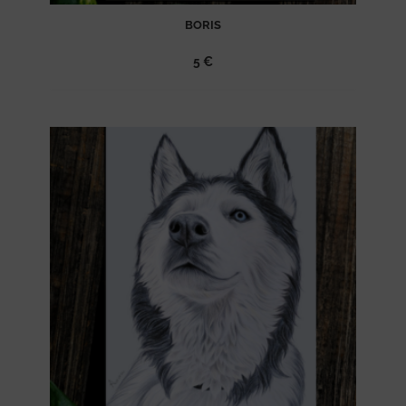
BORIS
5
€
Ajouter
à la
liste
d’envies