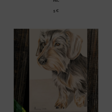
PAC
5
€
Ajouter
à la
liste
d’envies