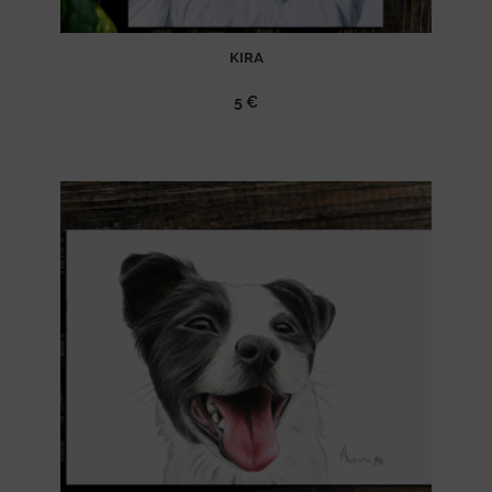
KIRA
5
€
Ajouter
à la
liste
d’envies