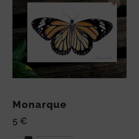
Monarque
5
€