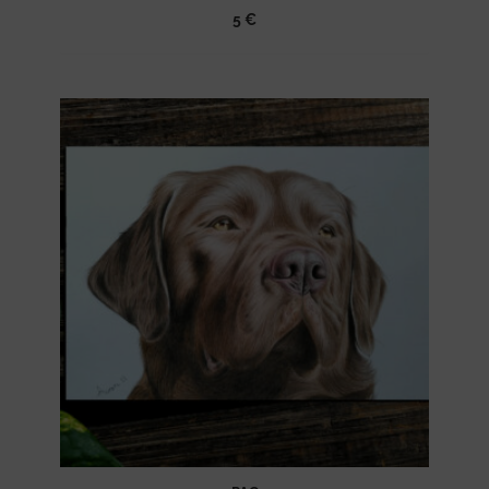
5
€
Ajouter
à la
liste
d’envies